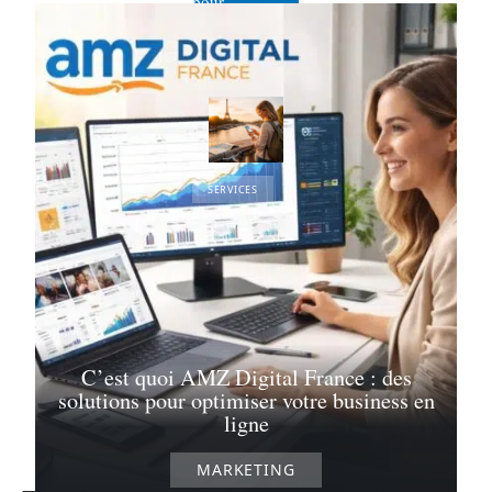
pour
l’inclusion
28 mai 2026
SERVICES
Explorez la
France avec
parcoureo,
l’application
de voyage
innovante
25 mai 2026
C’est quoi AMZ Digital France : des
solutions pour optimiser votre business en
ligne
MARKETING