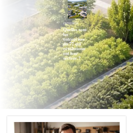
ENTREPRISE
Quelles sont
les
entreprises
du 77 qui
révolutionn
ent leur
secteur ?