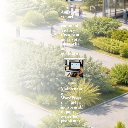
ENTREPRISE
Assistant
virtuel :
voici
comment
Victory
Crea peut
aider votre
entreprise
au
quotidien
ENTREPRISE
Maintenanc
e
WordPress
: les tâches
indispensabl
es pour
éviter les
problèmes