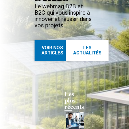
Le webmag B2B et
B2C qui vous inspire à
innover et réussir dans
vos projets.
VOIR NOS
LES
ARTICLES
ACTUALITÉS
Les
plus
récents