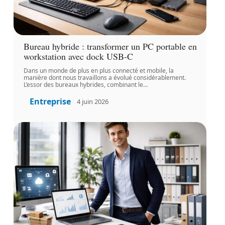
Bureau hybride : transformer un PC portable en
workstation avec dock USB-C
Dans un monde de plus en plus connecté et mobile, la
manière dont nous travaillons a évolué considérablement.
L’essor des bureaux hybrides, combinant le
…
Entreprise
4 juin 2026