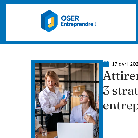
17 avril 20
Attirer
3 stra
entrep