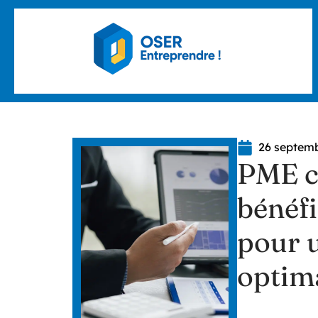
26 septem
PME c
bénéf
pour u
optim