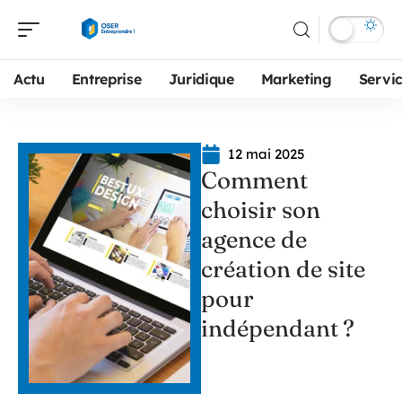
Actu
Entreprise
Juridique
Marketing
Servi
12 mai 2025
Comment
choisir son
agence de
création de site
pour
indépendant ?