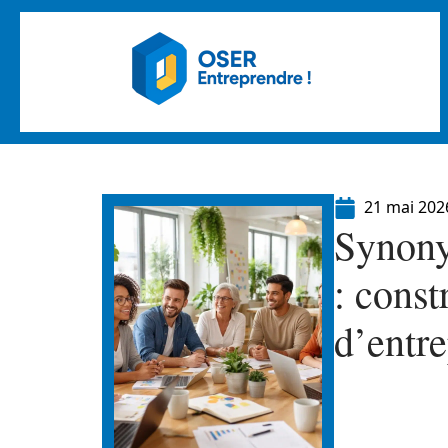
21 mai 202
Synony
: const
d’entre