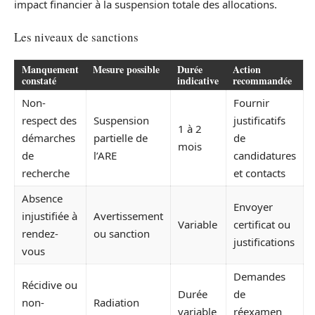
impact financier à la suspension totale des allocations.
Les niveaux de sanctions
Manquement
Mesure possible
Durée
Action
constaté
indicative
recommandée
Non-
Fournir
respect des
Suspension
justificatifs
1 à 2
démarches
partielle de
de
mois
de
l’ARE
candidatures
recherche
et contacts
Absence
Envoyer
injustifiée à
Avertissement
Variable
certificat ou
rendez-
ou sanction
justifications
vous
Demandes
Récidive ou
Durée
de
non-
Radiation
variable
réexamen