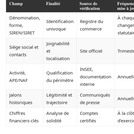
Champ
Finalité
Source de
Fréquenc
vérification
mise à jo
Dénomination,
À chaq
Identification
Registre du
forme,
change
univoque
commerce
SIREN/SIRET
statutai
Joignabilité
Siège social et
et
Site officiel
Trimestr
contacts
localisation
INSEE,
Activité,
Qualification
documentation
Annuell
APE/NAF
du périmètre
interne
Jalons
Légitimité et
Communiqués
Annuell
historiques
trajectoire
de presse
Chiffres
Analyse de
Comptes
À la clô
financiers-clés
solidité
certifiés
d’exerci