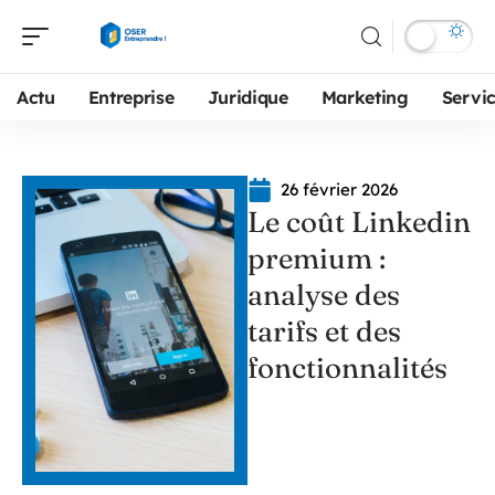
Actu
Entreprise
Juridique
Marketing
Servi
26 février 2026
Le coût Linkedin
premium :
analyse des
tarifs et des
fonctionnalités