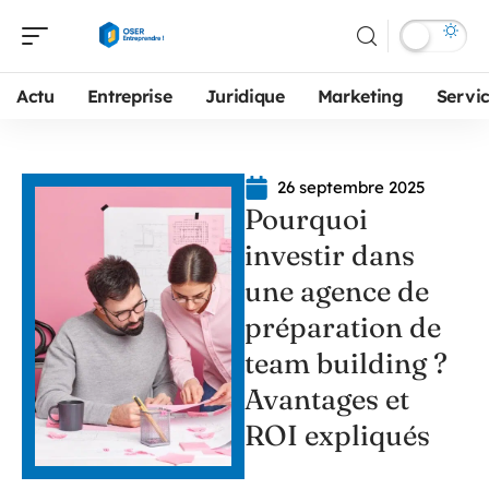
Actu
Entreprise
Juridique
Marketing
Servi
26 septembre 2025
Pourquoi
investir dans
une agence de
préparation de
team building ?
Avantages et
ROI expliqués