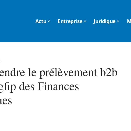
Actu
Entreprise
Juridique
M
6
ndre le prélèvement b2b
gfip des Finances
ues