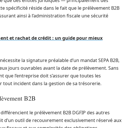
rne que des entités juridiques — principalement des
te spécificité réside dans le fait que le prélèvement B2B
surant ainsi à l’administration fiscale une sécurité
nt et rachat de crédit : un guide pour mieux
nécessite la signature préalable d’un mandat SEPA B2B,
eux jours ouvrables avant la date de prélèvement. Sans
nt que l’entreprise doit s’assurer que toutes les
 tout incident dans la gestion de sa trésorerie.
rélèvement B2B
ui différencient le prélèvement B2B DGFIP des autres
git d’un outil de recouvrement exclusivement réservé aux