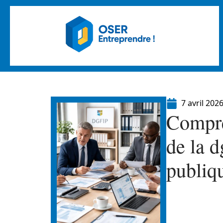
7 avril 202
Compre
de la d
publiq