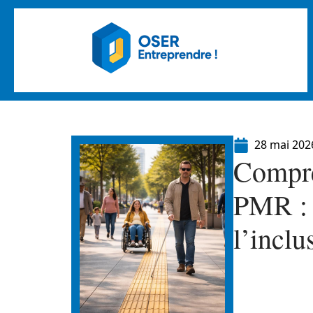
28 mai 202
Compre
PMR : 
l’inclu