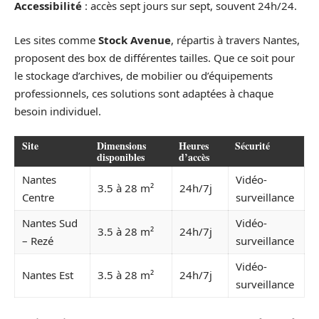
Accessibilité
: accès sept jours sur sept, souvent 24h/24.
Les sites comme
Stock Avenue
, répartis à travers Nantes,
proposent des box de différentes tailles. Que ce soit pour
le stockage d’archives, de mobilier ou d’équipements
professionnels, ces solutions sont adaptées à chaque
besoin individuel.
Site
Dimensions
Heures
Sécurité
disponibles
d’accès
Nantes
Vidéo-
3.5 à 28 m²
24h/7j
Centre
surveillance
Nantes Sud
Vidéo-
3.5 à 28 m²
24h/7j
– Rezé
surveillance
Vidéo-
Nantes Est
3.5 à 28 m²
24h/7j
surveillance