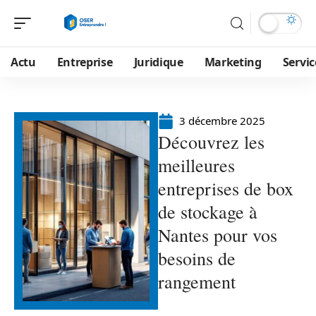
Actu
Entreprise
Juridique
Marketing
Servic
3 décembre 2025
Découvrez les
meilleures
entreprises de box
de stockage à
Nantes pour vos
besoins de
rangement