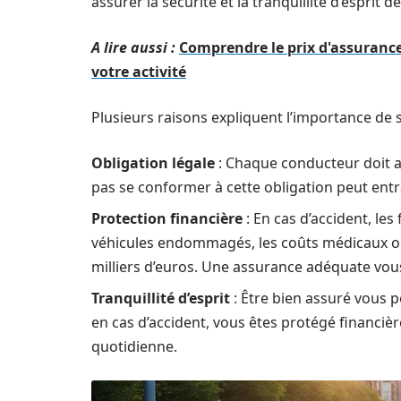
assurer la sécurité et la tranquillité d’esprit 
A lire aussi :
Comprendre le prix d'assuranc
votre activité
Plusieurs raisons expliquent l’importance de 
Obligation légale
: Chaque conducteur doit a
pas se conformer à cette obligation peut entr
Protection financière
: En cas d’accident, le
véhicules endommagés, les coûts médicaux o
milliers d’euros. Une assurance adéquate vo
Tranquillité d’esprit
: Être bien assuré vous
en cas d’accident, vous êtes protégé financière
quotidienne.