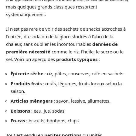
mais quelques grands classiques ressortent
systématiquement.
Il n’est pas rare de voir des sachets de snacks accrochés à
l’entrée, du soda ou de la glace stockés à l’abri de la
chaleur, sans oublier les incontournables
denrées de
première nécessité
comme le riz, l’huile, le sucre ou le
sel. Voici un aperçu des
produits typiques
:
Épicerie sèche
: riz, pâtes, conserves, café en sachets.
Produits frais
: œufs, légumes, fruits locaux selon la
saison.
Articles ménagers
: savon, lessive, allumettes.
Boissons
: eau, jus, sodas.
En-cas
: biscuits, bonbons, chips.
Tout est vendu en
petites portions
ou unités