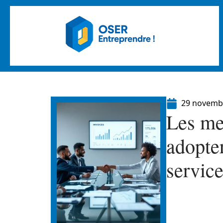
29 novemb
Les mei
adopter
service